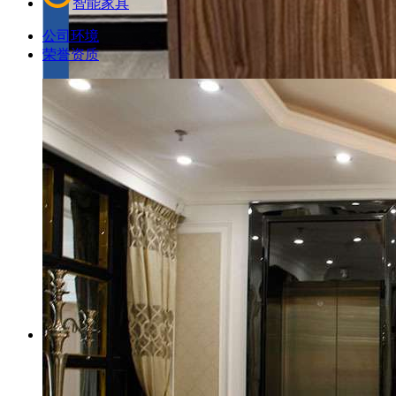
智能家具
公司环境
荣誉资质