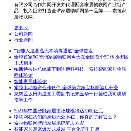
有限公司合作共同开发并代理配套家居物联网产业链产
品，投入巨资打造全球家居物联网第一品牌——索拉家
居物联网。
更多>>
公司新闻
行业新闻
"智能人脸测温无毒消毒通道”全球首发
全球首家5G智能家居物联网今天在全国首个5G体验街区
正式启用
帕斯特拉纳总统阁下到访博科科技、索拉智能家居物联
网体验馆
智能家居体验馆
索拉电动窗帘合作伙伴-全球第六家宝格丽酒店开业
龙岗区坂田街道党工委副书记朱玉华一行莅临我司调研
指导工作
2021年中国智能家居市场规模将达5000亿元
物联网在我们的身边无处不在，你真的了解它么？
索拉物联网智能家居系统解决方案
智能家居迎来爆发式发展 平台化竞争开启