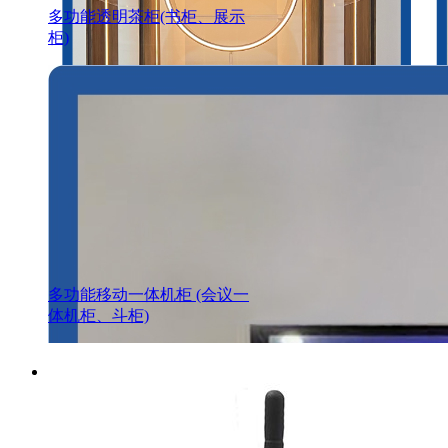
多功能透明茶柜(书柜、展示
柜)
多功能移动一体机柜 (会议一
体机柜、斗柜)