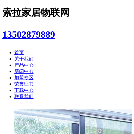
索拉家居物联网
13502879889
首页
关于我们
产品中心
新闻中心
加盟专区
荣誉证书
下载中心
联系我们