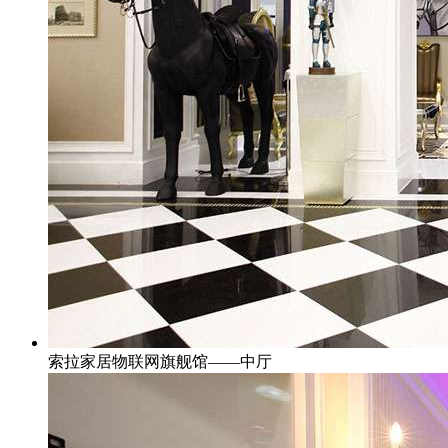
索拉家居物联网旗舰馆——中厅