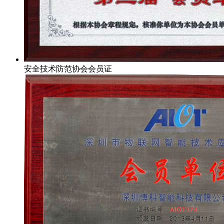
安全技术防范协会会员证