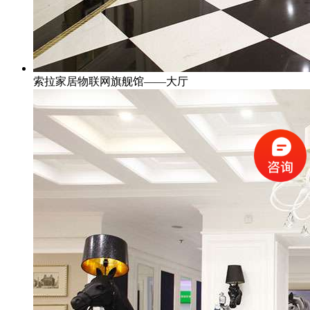
索拉家居物联网旗舰馆——大厅