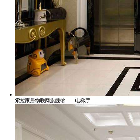
索拉家居物联网旗舰馆——电梯厅