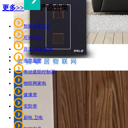
更多>>
产品分类
智能家居主机
可视对讲
开关 插座 面板
电动窗帘
电动遮阳控制器
物联网家电
健康类
安防类
厨电 卫电